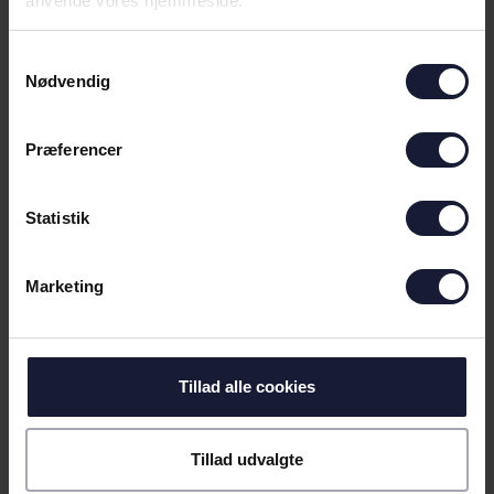
anvende vores hjemmeside.
Samtykkevalg
Nødvendig
Præferencer
07.05.2026
Statistik
Marketing
NYHED
ODDSET RYKKER MED IND PÅ
VORES NYE HJEM
Tillad alle cookies
Tillad udvalgte