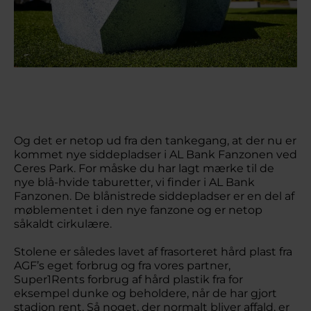
Og det er netop ud fra den tankegang, at der nu er
kommet nye siddepladser i AL Bank Fanzonen ved
Ceres Park. For måske du har lagt mærke til de
nye blå-hvide taburetter, vi finder i AL Bank
Fanzonen. De blånistrede siddepladser er en del af
møblementet i den nye fanzone og er netop
såkaldt cirkulære.
Stolene er således lavet af frasorteret hård plast fra
AGF’s eget forbrug og fra vores partner,
Super1Rents forbrug af hård plastik fra for
eksempel dunke og beholdere, når de har gjort
stadion rent. Så noget, der normalt bliver affald, er