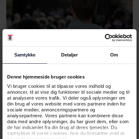
Samtykke
Detaljer
Om
04.06.2026
Denne hjemmeside bruger cookies
Vi bruger cookies til at tilpasse vores indhold og
annoncer, til at vise dig funktioner til sociale medier og til
at analysere vores trafik. Vi deler også oplysninger om
NYHED
din brug af vores website med vores partnere inden for
KAMPTRØJER PÅ AUKTION FOR EN
sociale medier, annonceringspartnere og
analysepartnere. Vores partnere kan kombinere disse
GOD SAG
data med andre oplysninger, du har givet dem, eller som
de har indsamlet fra din brug af deres tjenester. Du
samtykker til vores cookies, hvis du fortsætter med at