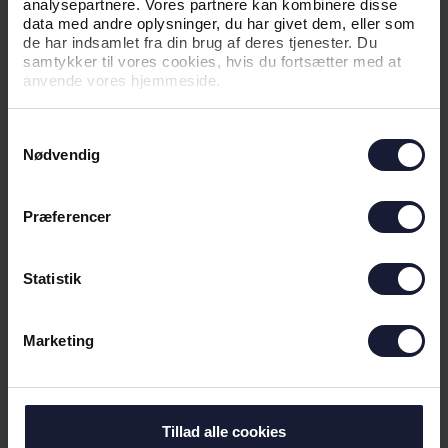
analysepartnere. Vores partnere kan kombinere disse
data med andre oplysninger, du har givet dem, eller som
Christian Thye-Petersen
de har indsamlet fra din brug af deres tjenester. Du
samtykker til vores cookies, hvis du fortsætter med at
ctp@agf-as.dk
anvende vores hjemmeside.
30652880
Samtykkevalg
KOMMUNIKATIONSCHEF
Nødvendig
Præferencer
Søren Højlund Carlsen
shc@agf-as.dk
Statistik
41141152
SENIOR CONTENT CREATOR
Marketing
Tillad alle cookies