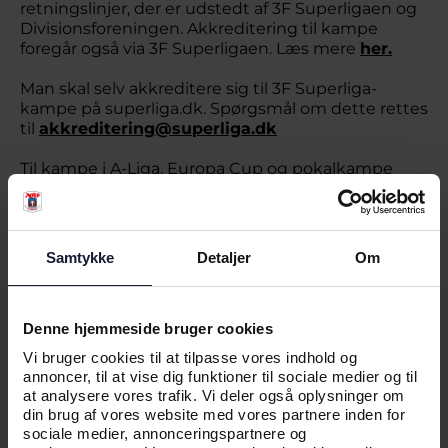
retningslinjer, der er udstedt af 3F Superligaen og
Divisionsforeningen. Akkreditering til kampe
foregår også via 3F Superligaen. Læs mere
her.
Man skal selv akkreditere sig til 3F Superliga-
kampe på superliga.dk. Spørgsmål om dette rettes
til
akkreditering@superliga.dk
Til kampe i A-Liga, Europa Cup og pokalkampe
rettes henvendelse til AGF’s presseafdeling inden
kampen for akkreditering.
Ved kampe i Ceres Park Vejlby skal akkrediterede
Samtykke
Detaljer
Om
pressefolk checke ind hos vores
pressemedarbejder i presserummet.
Denne hjemmeside bruger cookies
Vi bruger cookies til at tilpasse vores indhold og
annoncer, til at vise dig funktioner til sociale medier og til
at analysere vores trafik. Vi deler også oplysninger om
PRESSEKONTAKT
din brug af vores website med vores partnere inden for
sociale medier, annonceringspartnere og