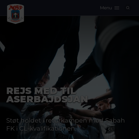
Menu
Logo
REJS MED TIL
ASERBAJDSJAN
Støt holdet i returkampen mod Sabah