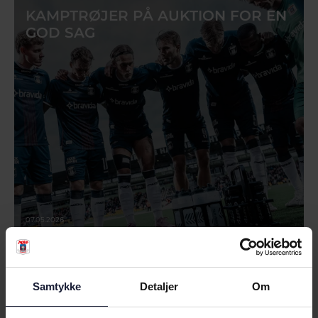
KAMPTRØJER PÅ AUKTION FOR EN
GOD SAG
07.05.2026
NYHED
Samtykke
Detaljer
Om
ODDSET RYKKER MED IND PÅ
VORES NYE HJEM