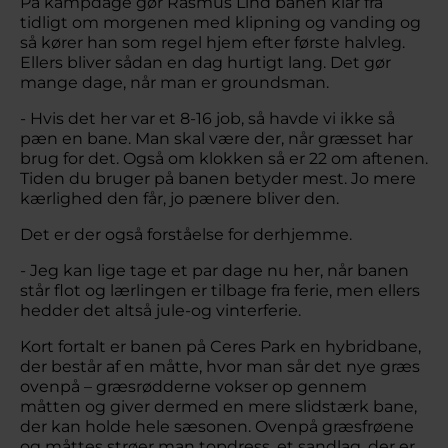
På kampdage gør Rasmus Lind banen klar fra
tidligt om morgenen med klipning og vanding og
så kører han som regel hjem efter første halvleg.
Ellers bliver sådan en dag hurtigt lang. Det gør
mange dage, når man er groundsman.
- Hvis det her var et 8-16 job, så havde vi ikke så
pæn en bane. Man skal være der, når græsset har
brug for det. Også om klokken så er 22 om aftenen.
Tiden du bruger på banen betyder mest. Jo mere
kærlighed den får, jo pænere bliver den.
Det er der også forståelse for derhjemme.
- Jeg kan lige tage et par dage nu her, når banen
står flot og lærlingen er tilbage fra ferie, men ellers
hedder det altså jule-og vinterferie.
Kort fortalt er banen på Ceres Park en hybridbane,
der består af en måtte, hvor man sår det nye græs
ovenpå – græsrødderne vokser op gennem
måtten og giver dermed en mere slidstærk bane,
der kan holde hele sæsonen. Ovenpå græsfrøene
og måttes strøer man topdress, et sandlag, der er