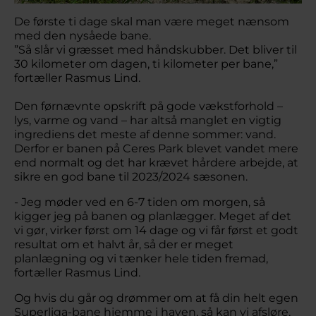
De første ti dage skal man være meget nænsom
med den nysåede bane.
”Så slår vi græsset med håndskubber. Det bliver til
30 kilometer om dagen, ti kilometer per bane,”
fortæller Rasmus Lind.
Den førnævnte opskrift på gode vækstforhold –
lys, varme og vand – har altså manglet en vigtig
ingrediens det meste af denne sommer: vand.
Derfor er banen på Ceres Park blevet vandet mere
end normalt og det har krævet hårdere arbejde, at
sikre en god bane til 2023/2024 sæsonen.
- Jeg møder ved en 6-7 tiden om morgen, så
kigger jeg på banen og planlægger. Meget af det
vi gør, virker først om 14 dage og vi får først et godt
resultat om et halvt år, så der er meget
planlægning og vi tænker hele tiden fremad,
fortæller Rasmus Lind.
Og hvis du går og drømmer om at få din helt egen
Superliga-bane hjemme i haven, så kan vi afsløre,