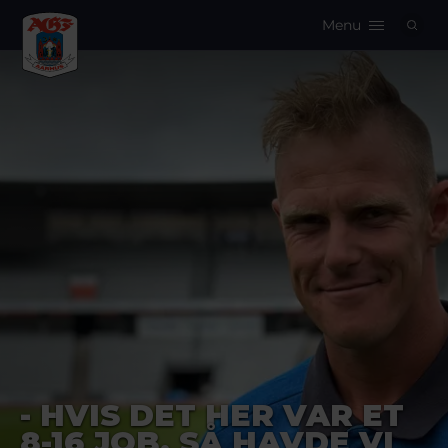
Menu
Logo
- HVIS DET HER VAR ET
8-16 JOB, SÅ HAVDE VI