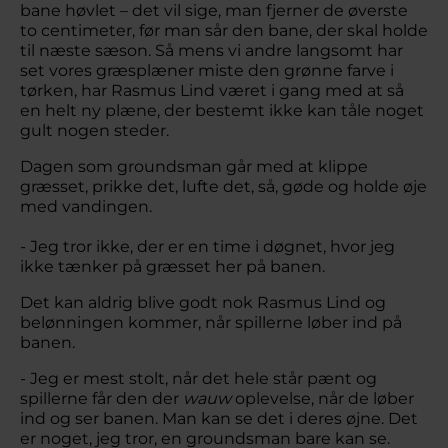
bane høvlet – det vil sige, man fjerner de øverste
to centimeter, før man sår den bane, der skal holde
til næste sæson. Så mens vi andre langsomt har
set vores græsplæner miste den grønne farve i
tørken, har Rasmus Lind været i gang med at så
en helt ny plæne, der bestemt ikke kan tåle noget
gult nogen steder.
Dagen som groundsman går med at klippe
græsset, prikke det, lufte det, så, gøde og holde øje
med vandingen.
- Jeg tror ikke, der er en time i døgnet, hvor jeg
ikke tænker på græsset her på banen.
Det kan aldrig blive godt nok Rasmus Lind og
belønningen kommer, når spillerne løber ind på
banen.
- Jeg er mest stolt, når det hele står pænt og
spillerne får den der
wauw
oplevelse, når de løber
ind og ser banen. Man kan se det i deres øjne. Det
er noget, jeg tror, en groundsman bare kan se.