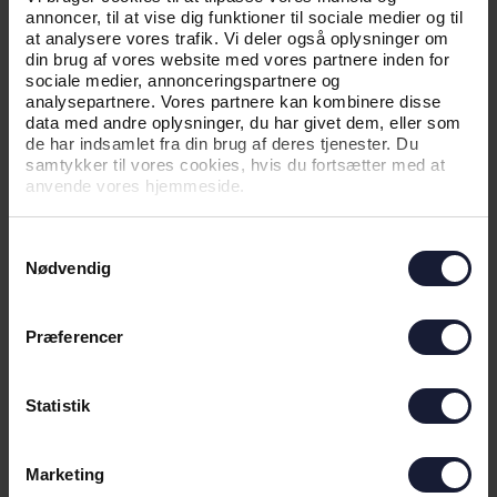
annoncer, til at vise dig funktioner til sociale medier og til
at analysere vores trafik. Vi deler også oplysninger om
din brug af vores website med vores partnere inden for
Den nye sæson med al dens håb og spænding
sociale medier, annonceringspartnere og
nærmer sig og det kan en groundsman også
analysepartnere. Vores partnere kan kombinere disse
mærke. Især når der skal spilles europæisk fodbold
data med andre oplysninger, du har givet dem, eller som
på banen i år.
de har indsamlet fra din brug af deres tjenester. Du
samtykker til vores cookies, hvis du fortsætter med at
- Ceres Park skal altid stå. Ligegyldigt hvad. Men
anvende vores hjemmeside.
det kribler da lidt mere, fordi der er flere øjne på. Jo
mere sus giver det også i maven. Det kommer, når
Samtykkevalg
vi nærmer os. Når banen står helt perfekt og jeg
Nødvendig
kan mærke ”nu er den der”.
Når man nu er groundsman, så er et nærliggende
spørgsmål, hvordan plænen ser ud i privaten.
Præferencer
- Den har været pænene. Lige da jeg var
nyuddannet var det den flotteste på hele vejen.
Statistik
Nu er der simpelthen ikke tid til det. Dér er AGF
vigtigere.
Marketing
Så er det jo heldigt, at Rasmus Lind har det med