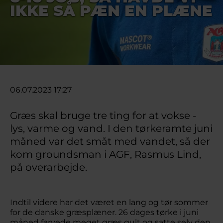
IKKE SÅ PÆN EN PLÆNE
06.07.2023 17:27
Græs skal bruge tre ting for at vokse -
lys, varme og vand. I den tørkeramte juni
måned var det småt med vandet, så der
kom groundsman i AGF, Rasmus Lind,
på overarbejde.
Indtil videre har det været en lang og tør sommer
for de danske græsplæner. 26 dages tørke i juni
måned farvede meget græs gult og satte selv den