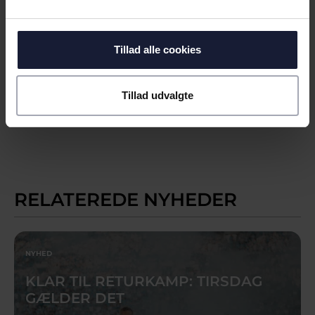
duften af nyslået græs som rigtig mange andre.
- Det er nok det bedste, der findes. Sammen med
duften af en kold øl.
Tillad alle cookies
Du finder begge dele på Ceres Park den 23. juli,
hvor vi skyder sæsonen i gang mod Vejle. Du
Tillad udvalgte
finder din billet
lige her
. Husk Aarhus Walk inden –
det kan du læse mere om
her
.
RELATEREDE NYHEDER
NYHED
KLAR TIL RETURKAMP: TIRSDAG
GÆLDER DET