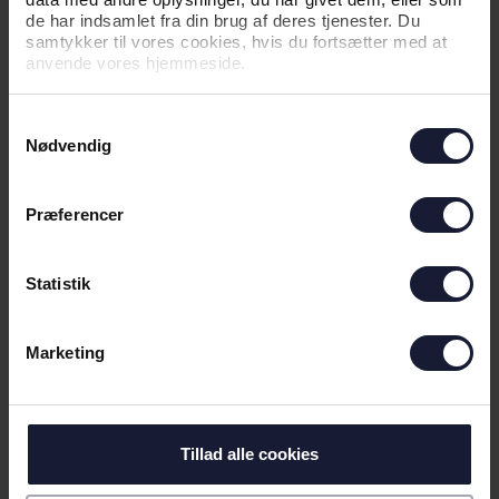
de har indsamlet fra din brug af deres tjenester. Du
04.06.2026
samtykker til vores cookies, hvis du fortsætter med at
anvende vores hjemmeside.
NYHED
Samtykkevalg
KAMPTRØJER PÅ AUKTION FOR EN
Nødvendig
GOD SAG
Præferencer
Statistik
Marketing
Tillad alle cookies
07.05.2026