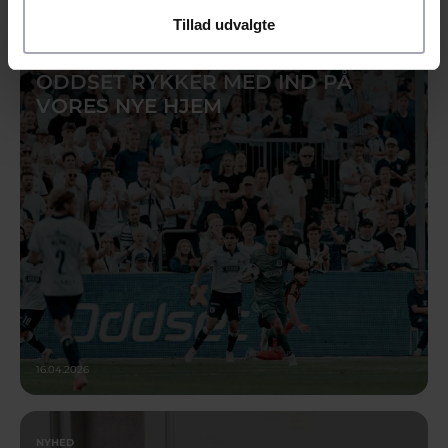
Tillad udvalgte
NYHED
ODDSET RYKKER MED IND PÅ
VORES NYE HJEM
16.04.2026
NYHED