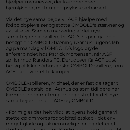
hjælper mennesker, der kæmper med
hjemløshed, misbrug og psykisk sårbarhed.
Via det nye samarbejde vil AGF hjælpe med
fodboldoplevelser og støtte OMBOLD's stævner og
aktiviteter. Som en markering af det nye
samarbejde har spillere fra AGF’s Superliga-hold
besøgt en OMBOLD træning i Aarhus i ugens løb
og på mandag vil OMBOLD’s logo pryde
anførerbindet hos Patrick Mortensen, når AGF
spiller mod Randers FC. Derudover får AGF også
besøg af lokale århusianske OMBOLD-spillere, som
AGF har inviteret til kampen.
OMBOLD-spilleren, Michael, der er fast deltager til
OMBOLDs asfaltliga i Aarhus og som tidligere har
kæmpet med misbrug, er begejstret for det nye
samarbejde mellem AGF og OMBOLD.
- For mig er det helt vildt, at byens hold gerne vil
støtte op om vores fodboldfællesskab - det er vi
meget glade og taknemmelige for, og det er et
stort skulderklap til os. Kærligheden og støtten til