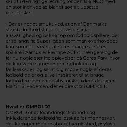
skridt i den rigtige retning for den lille NGO med
en stor indflydelse blandt socialt udsatte
mennesker.
- Der er noget smukt ved, at en af Danmarks
største fodboldklubber udviser socialt
ansvarlighed og bakker op om fodboldspillere, der
er så langt fra Superligaen som man overhovedet
kan komme. Vi ved, at vores mange af vores
spillere i Aarhus er kæmpe AGF-tilhængere og de
får nu nogle særlige oplevelser på Ceres Park, hvor
de kan være sammen om fodbolden og
fællesskabet, og samtidig møde nogle af deres
fodboldidoler og blive inspireret til at bruge
fodbolden som en positiv forskel i deres liv, siger
Martin S. Pedersen, der er direktør i OMBOLD.
Hvad er OMBOLD?
OMBOLD er et forandringsskabende og
inkluderende fodboldfællesskab for mennesker,
det kæmper med misbrug, hjemløshed, psykisk