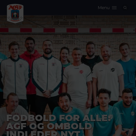
Menu
Logo
FODBOLD FOR ALLE:
AGF OG OMBOLD
INDLEDER NYT