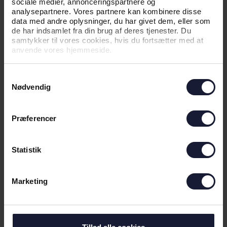
sociale medier, annonceringspartnere og
analysepartnere. Vores partnere kan kombinere disse
data med andre oplysninger, du har givet dem, eller som
NYHED
de har indsamlet fra din brug af deres tjenester. Du
samtykker til vores cookies, hvis du fortsætter med at
SEJR GIVER GOD TRO INDEN
anvende vores hjemmeside.
RETURKAMP
Samtykkevalg
Nødvendig
Præferencer
Statistik
Marketing
05.08.2026