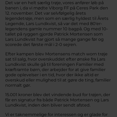
Det var en helt særlig trøje, vores anfører løb på
banen i, da vi mødte Viborg FF på Ceres Park den
12. november. Det var selvfølgelig årets
legendetrøje, men som en særlig hyldest til Årets
Legende, Lars Lundkvist, så var det med 80'er-
legendens gamle nummer 10 bagpå. Og med 10-
tallet på ryggen gjorde Patrick Mortensen som
Lars Lundkvist har gjort så mange gange før og
scorede det første mål i 2-0 sejren.
Efter kampen blev Mortensens match worn trøje
sat til salg, hvor overskuddet efter ønske fra Lars
Lundkvist skulle gå til foreningen Familier med
kræftramte børn, der arbejder for at give familier
gode oplevelser i en tid, hvor der ikke altid er
overskud eller mulighed til at gøre de ting, familier
normalt gør.
15.001 kroner blev det vindende bud for trøjen, der
får en signatur fra både Patrick Mortensen og Lars
Lundkvist, inden den bliver sendt afsted.
Vi er taknemmelige for interessen og er glade for