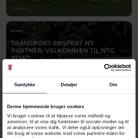
07.08.2026
NYHED
TRANSPORT-EKSPERT NY
PARTNER: VELKOMMEN TIL NTG
ROAD
Samtykke
Detaljer
Om
Denne hjemmeside bruger cookies
Vi bruger cookies til at tilpasse vores indhold og
annoncer, til at vise dig funktioner til sociale medier og til
at analysere vores trafik. Vi deler også oplysninger om
07.08.2026
din brug af vores website med vores partnere inden for