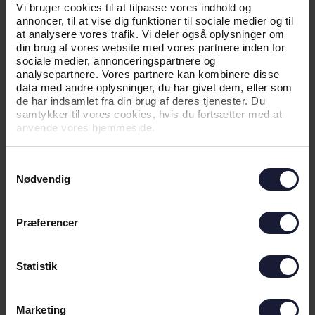
GODT
Vi bruger cookies til at tilpasse vores indhold og
annoncer, til at vise dig funktioner til sociale medier og til
at analysere vores trafik. Vi deler også oplysninger om
din brug af vores website med vores partnere inden for
sociale medier, annonceringspartnere og
analysepartnere. Vores partnere kan kombinere disse
data med andre oplysninger, du har givet dem, eller som
de har indsamlet fra din brug af deres tjenester. Du
samtykker til vores cookies, hvis du fortsætter med at
anvende vores hjemmeside.
Samtykkevalg
04.08.2026
Nødvendig
NYHED
Præferencer
UDSOLGT TIL UDEKAMPEN MOD
VIBORG FF
Statistik
Marketing