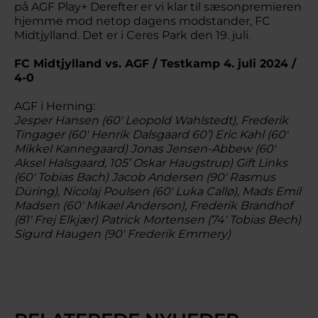
på AGF Play+ Derefter er vi klar til sæsonpremieren
hjemme mod netop dagens modstander, FC
Midtjylland. Det er i Ceres Park den 19. juli.
FC Midtjylland vs. AGF / Testkamp 4. juli 2024 /
4-0
AGF i Herning:
Jesper Hansen (60' Leopold Wahlstedt),
Frederik
Tingager (60' Henrik Dalsgaard 60’)
Eric Kahl (60'
Mikkel Kannegaard
)
Jonas Jensen-Abbew (60'
Aksel Halsgaard, 105’ Oskar Haugstrup)
Gift Links
(60' Tobias Bach)
Jacob Andersen (90' Rasmus
Düring),
Nicolaj Poulsen (60' Luka Callø)
,
Mads Emil
Madsen (60' Mikael Anderson),
Frederik Brandhof
(81' Frej Elkjær)
Patrick Mortensen (74' Tobias Bech)
Sigurd Haugen (90' Frederik Emmery)