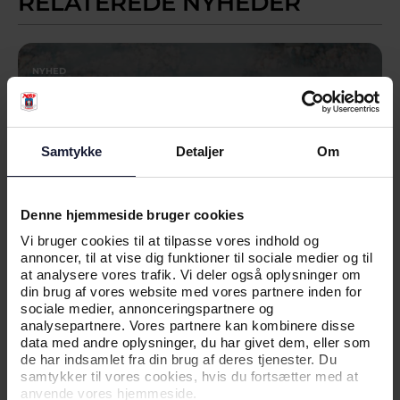
RELATEREDE NYHEDER
NYHED
KLAR TIL RETURKAMP: TIRSDAG
GÆLDER DET
Samtykke
Detaljer
Om
Denne hjemmeside bruger cookies
Vi bruger cookies til at tilpasse vores indhold og
annoncer, til at vise dig funktioner til sociale medier og til
at analysere vores trafik. Vi deler også oplysninger om
din brug af vores website med vores partnere inden for
sociale medier, annonceringspartnere og
analysepartnere. Vores partnere kan kombinere disse
data med andre oplysninger, du har givet dem, eller som
de har indsamlet fra din brug af deres tjenester. Du
07.08.2026
samtykker til vores cookies, hvis du fortsætter med at
anvende vores hjemmeside.