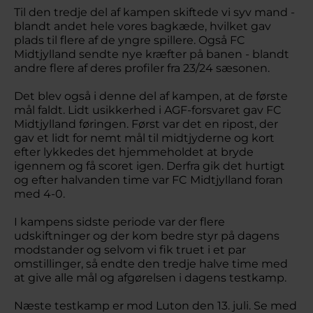
Til den tredje del af kampen skiftede vi syv mand -
blandt andet hele vores bagkæde, hvilket gav
plads til flere af de yngre spillere. Også FC
Midtjylland sendte nye kræfter på banen - blandt
andre flere af deres profiler fra 23/24 sæsonen.
Det blev også i denne del af kampen, at de første
mål faldt. Lidt usikkerhed i AGF-forsvaret gav FC
Midtjylland føringen. Først var det en ripost, der
gav et lidt for nemt mål til midtjyderne og kort
efter lykkedes det hjemmeholdet at bryde
igennem og få scoret igen. Derfra gik det hurtigt
og efter halvanden time var FC Midtjylland foran
med 4-0.
I kampens sidste periode var der flere
udskiftninger og der kom bedre styr på dagens
modstander og selvom vi fik truet i et par
omstillinger, så endte den tredje halve time med
at give alle mål og afgørelsen i dagens testkamp.
Næste testkamp er mod Luton den 13. juli.
Se med