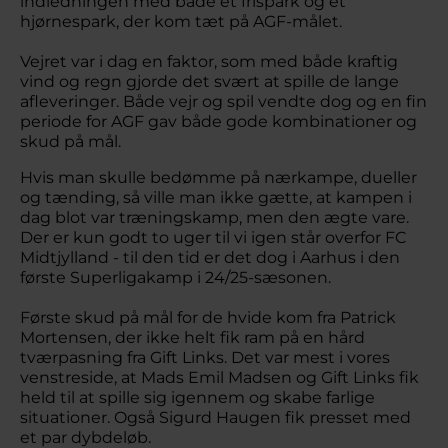
indledningen med både et frispark og et
hjørnespark, der kom tæt på AGF-målet.
Vejret var i dag en faktor, som med både kraftig
vind og regn gjorde det svært at spille de lange
afleveringer. Både vejr og spil vendte dog og en fin
periode for AGF gav både gode kombinationer og
skud på mål.
Hvis man skulle bedømme på nærkampe, dueller
og tænding, så ville man ikke gætte, at kampen i
dag blot var træningskamp, men den ægte vare.
Der er kun godt to uger til vi igen står overfor FC
Midtjylland - til den tid er det dog i Aarhus i den
første Superligakamp i 24/25-sæsonen.
Første skud på mål for de hvide kom fra Patrick
Mortensen, der ikke helt fik ram på en hård
tværpasning fra Gift Links. Det var mest i vores
venstreside, at Mads Emil Madsen og Gift Links fik
held til at spille sig igennem og skabe farlige
situationer. Også Sigurd Haugen fik presset med
et par dybdeløb.