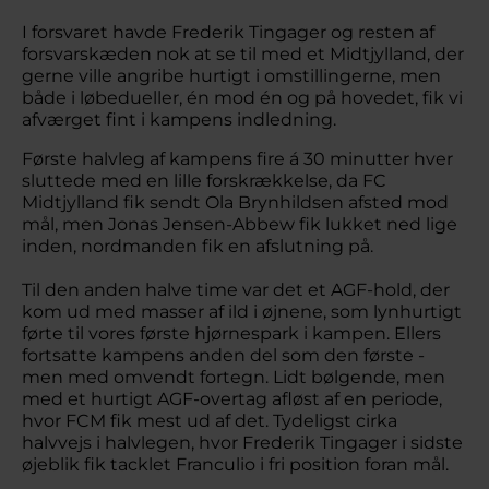
I forsvaret havde Frederik Tingager og resten af
forsvarskæden nok at se til med et Midtjylland, der
gerne ville angribe hurtigt i omstillingerne, men
både i løbedueller, én mod én og på hovedet, fik vi
afværget fint i kampens indledning.
Første halvleg af kampens fire á 30 minutter hver
sluttede med en lille forskrækkelse, da FC
Midtjylland fik sendt Ola Brynhildsen afsted mod
mål, men Jonas Jensen-Abbew fik lukket ned lige
inden, nordmanden fik en afslutning på.
Til den anden halve time var det et AGF-hold, der
kom ud med masser af ild i øjnene, som lynhurtigt
førte til vores første hjørnespark i kampen. Ellers
fortsatte kampens anden del som den første -
men med omvendt fortegn. Lidt bølgende, men
med et hurtigt AGF-overtag afløst af en periode,
hvor FCM fik mest ud af det. Tydeligst cirka
halvvejs i halvlegen, hvor Frederik Tingager i sidste
øjeblik fik tacklet Franculio i fri position foran mål.