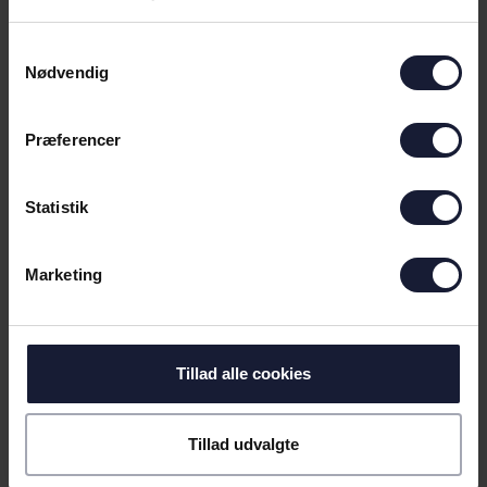
NYHED
Samtykkevalg
Nødvendig
MULIGE EUROPÆISKE
MODSTANDERE PÅ PLADS
Præferencer
Statistik
Marketing
Tillad alle cookies
03.08.2026
Tillad udvalgte
NYHED