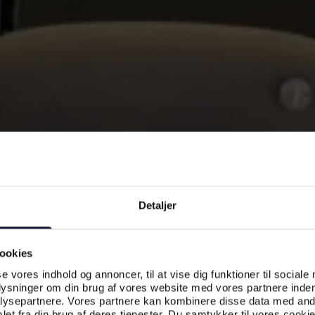
Detaljer
ookies
se vores indhold og annoncer, til at vise dig funktioner til sociale
plysninger om din brug af vores website med vores partnere inden
ysepartnere. Vores partnere kan kombinere disse data med andr
et fra din brug af deres tjenester. Du samtykker til vores cookie