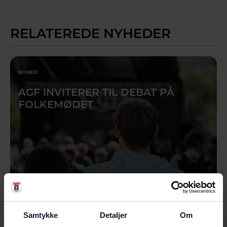
RELATEREDE NYHEDER
NYHED
AGF INVITERER TIL DEBAT PÅ
FOLKEMØDET
Samtykke
Detaljer
Om