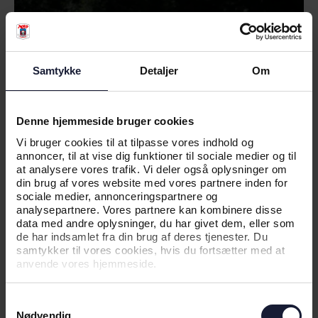
Samtykke
Detaljer
Om
Denne hjemmeside bruger cookies
Vi bruger cookies til at tilpasse vores indhold og
annoncer, til at vise dig funktioner til sociale medier og til
20.06.2026
at analysere vores trafik. Vi deler også oplysninger om
din brug af vores website med vores partnere inden for
sociale medier, annonceringspartnere og
NYHED
analysepartnere. Vores partnere kan kombinere disse
data med andre oplysninger, du har givet dem, eller som
SÆDER FRA DET GAMLE CERES
de har indsamlet fra din brug af deres tjenester. Du
samtykker til vores cookies, hvis du fortsætter med at
PARK FÅR NYT LIV
anvende vores hjemmeside.
Samtykkevalg
Nødvendig