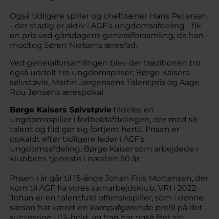
Også tidligere spiller og cheftræner Hans Petersen
- der stadig er aktiv i AGF’s ungdomsafdeling - fik
en pris ved gårsdagens generalforsamling, da han
modtog Søren Nielsens æresfad.
Ved generalforsamlingen blev der traditionen tro
også uddelt tre ungdomspriser; Børge Kaisers
sølvstøvle, Martin Jørgensens Talentpris og Aage
Rou Jensens ærespokal.
Børge Kaisers Sølvstøvle
tildeles en
ungdomsspiller i fodboldafdelingen, der med sit
talent og flid gør sig fortjent hertil. Prisen er
opkaldt efter tidligere leder i AGF’s
ungdomsafdeling, Børge Kaiser som arbejdede i
klubbens tjeneste i næsten 50 år.
Prisen i år går til 15-årige Johan Friis Mortensen, der
kom til AGF fra vores samarbejdsklub; VRI i 2022.
Johan er en talentfuld offensivspiller, som i denne
sæson har været en kampafgørende profil på det
succesrige U15-hold, og han har også fået sin