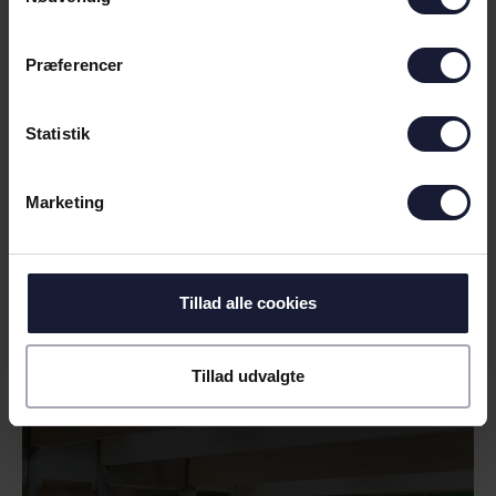
Præferencer
Statistik
Marketing
29.05.2024
Tillad alle cookies
NYHED
REJSEGILDE PÅ AKADEMI PÅ
Tillad udvalgte
FREDENSVANG