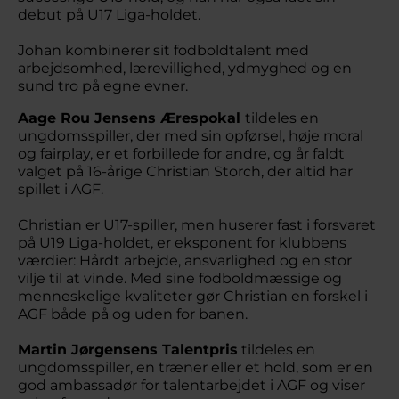
debut på U17 Liga-holdet.
Johan kombinerer sit fodboldtalent med
arbejdsomhed, lærevillighed, ydmyghed og en
sund tro på egne evner.
Aage Rou Jensens Ærespokal
tildeles en
ungdomsspiller, der med sin opførsel, høje moral
og fairplay, er et forbillede for andre, og år faldt
valget på 16-årige Christian Storch, der altid har
spillet i AGF.
Christian er U17-spiller, men huserer fast i forsvaret
på U19 Liga-holdet, er eksponent for klubbens
værdier: Hårdt arbejde, ansvarlighed og en stor
vilje til at vinde. Med sine fodboldmæssige og
menneskelige kvaliteter gør Christian en forskel i
AGF både på og uden for banen.
Martin Jørgensens Talentpris
tildeles en
ungdomsspiller, en træner eller et hold, som er en
god ambassadør for talentarbejdet i AGF og viser