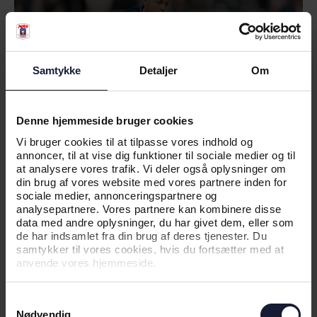
Samtykke
Detaljer
Om
Denne hjemmeside bruger cookies
Vi bruger cookies til at tilpasse vores indhold og
annoncer, til at vise dig funktioner til sociale medier og til
at analysere vores trafik. Vi deler også oplysninger om
din brug af vores website med vores partnere inden for
30.05.2025
sociale medier, annonceringspartnere og
analysepartnere. Vores partnere kan kombinere disse
data med andre oplysninger, du har givet dem, eller som
de har indsamlet fra din brug af deres tjenester. Du
NYHED
samtykker til vores cookies, hvis du fortsætter med at
anvende vores hjemmeside.
LANDSHOLDS-UPDATE: ANDERSON
I TESTKAMPE
Samtykkevalg
Nødvendig