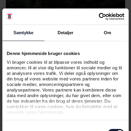
Samtykke
Detaljer
Om
Denne hjemmeside bruger cookies
Vi bruger cookies til at tilpasse vores indhold og
annoncer, til at vise dig funktioner til sociale medier og til
20.06.2026
at analysere vores trafik. Vi deler også oplysninger om
din brug af vores website med vores partnere inden for
sociale medier, annonceringspartnere og
analysepartnere. Vores partnere kan kombinere disse
NYHED
data med andre oplysninger, du har givet dem, eller som
de har indsamlet fra din brug af deres tjenester. Du
SÆDER FRA DET GAMLE CERES
samtykker til vores cookies, hvis du fortsætter med at
PARK FÅR NYT LIV
anvende vores hjemmeside.
Samtykkevalg