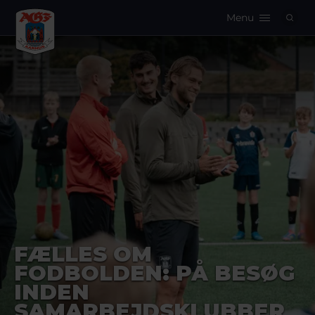
Menu
Logo
FÆLLES OM
FODBOLDEN: PÅ BESØG
INDEN
SAMARBEJDSKLUBBER