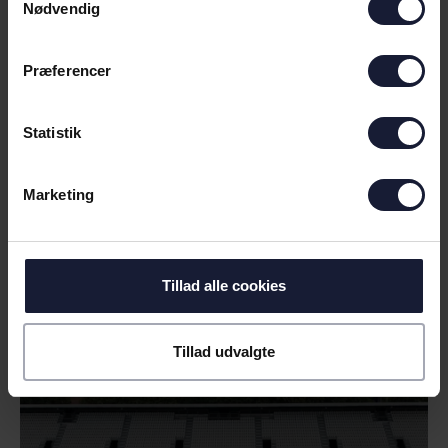
Nødvendig
Præferencer
Statistik
Marketing
09.06.2026
NYHED
Tillad alle cookies
AGF BYDER AARHUS FREMAD
VELKOMMEN PÅ CERES PARK
Tillad udvalgte
VEJLBY