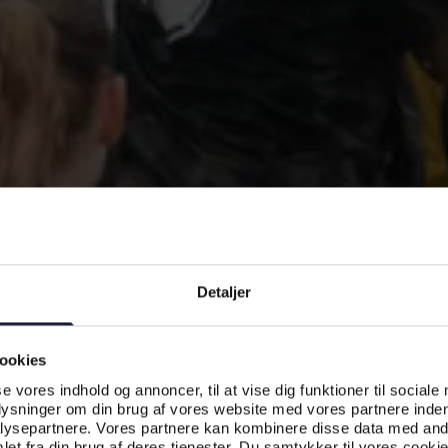
Detaljer
ookies
se vores indhold og annoncer, til at vise dig funktioner til sociale
plysninger om din brug af vores website med vores partnere inden
ysepartnere. Vores partnere kan kombinere disse data med andr
et fra din brug af deres tjenester. Du samtykker til vores cookie