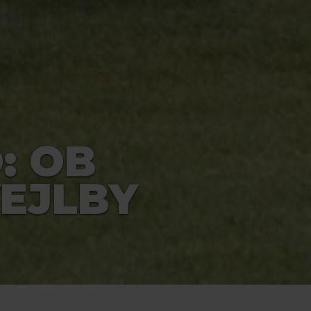
: OB
VEJLBY