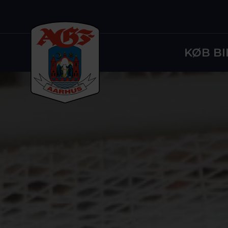
KØB BI
Logo