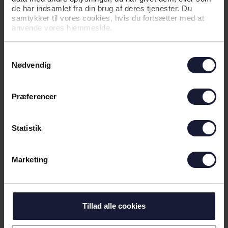
de har indsamlet fra din brug af deres tjenester. Du
samtykker til vores cookies, hvis du fortsætter med at
anvende vores hjemmeside.
03.07.2026
Samtykkevalg
Nødvendig
NYHED
Præferencer
LIGE NU. LIGE HER.
HJEMMEBANETRØJEN 26/27
Statistik
Marketing
Tillad alle cookies