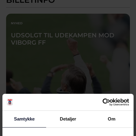
BILLETINFO
NYHED
UDSOLGT TIL UDEKAMPEN MOD
VIBORG FF
Samtykke
Detaljer
Om
04.08.2026