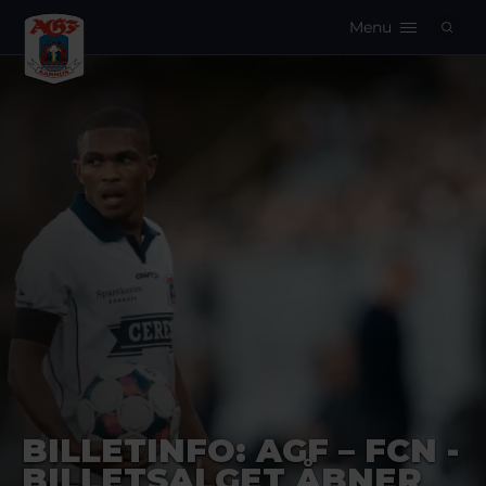
Menu
Logo
BILLETINFO: AGF – FCN -
BILLETSALGET ÅBNER