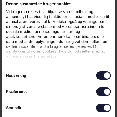
Denne hjemmeside bruger cookies
NYHED
Vi bruger cookies til at tilpasse vores indhold og
annoncer, til at vise dig funktioner til sociale medier og til
EFTER EVALUERING AF FØRSTE
at analysere vores trafik. Vi deler også oplysninger om
KAMP: OPDATEREDE
din brug af vores website med vores partnere inden for
ANBEFALINGER TIL EUROPÆISK
sociale medier, annonceringspartnere og
HJEMMEBANE
analysepartnere. Vores partnere kan kombinere disse
data med andre oplysninger, du har givet dem, eller som
de har indsamlet fra din brug af deres tjenester. Du
samtykker til vores cookies, hvis du fortsætter med at
anvende vores hjemmeside.
Samtykkevalg
Nødvendig
Præferencer
03.08.2026
Statistik
NYHED