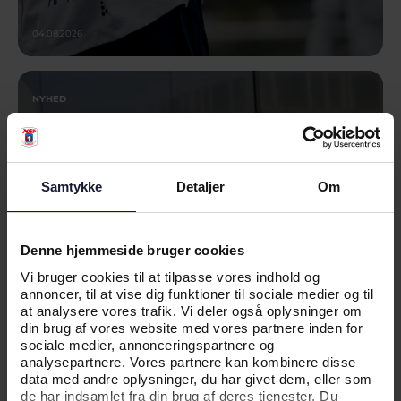
04.08.2026
NYHED
YOUNG GUNS SUGER TIL SIG I
BELGIEN
Samtykke
Detaljer
Om
Denne hjemmeside bruger cookies
Vi bruger cookies til at tilpasse vores indhold og
annoncer, til at vise dig funktioner til sociale medier og til
at analysere vores trafik. Vi deler også oplysninger om
din brug af vores website med vores partnere inden for
sociale medier, annonceringspartnere og
analysepartnere. Vores partnere kan kombinere disse
data med andre oplysninger, du har givet dem, eller som
10.07.2026
de har indsamlet fra din brug af deres tjenester. Du