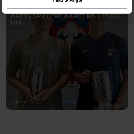
Tillad udvalgte
NYHED
ÅRETS SPILLERE KÅRET PÅ U17 OG
U19
29.06.2026