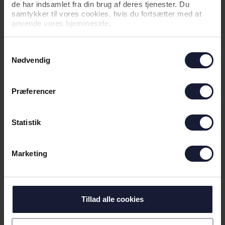
de har indsamlet fra din brug af deres tjenester. Du
04.08.2026
samtykker til vores cookies, hvis du fortsætter med at
anvende vores hjemmeside.
NYHED
Samtykkevalg
Nødvendig
YOUNG GUNS SUGER TIL SIG I
BELGIEN
Præferencer
Statistik
Marketing
Tillad alle cookies
10.07.2026