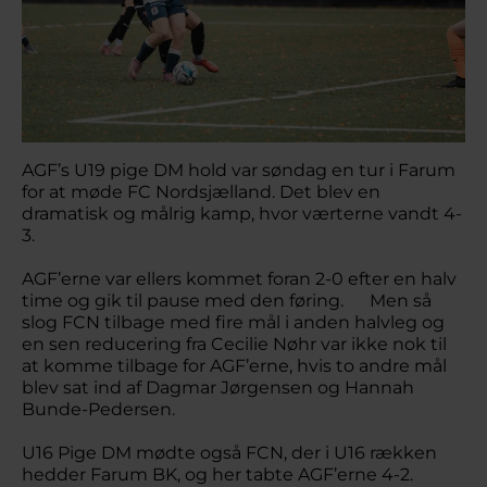
AGF’s U19 pige DM hold var søndag en tur i Farum
for at møde FC Nordsjælland. Det blev en
dramatisk og målrig kamp, hvor værterne vandt 4-
3.
AGF’erne var ellers kommet foran 2-0 efter en halv
time og gik til pause med den føring. Men så
slog FCN tilbage med fire mål i anden halvleg og
en sen reducering fra Cecilie Nøhr var ikke nok til
at komme tilbage for AGF’erne, hvis to andre mål
blev sat ind af Dagmar Jørgensen og Hannah
Bunde-Pedersen.
U16 Pige DM mødte også FCN, der i U16 rækken
hedder Farum BK, og her tabte AGF’erne 4-2.