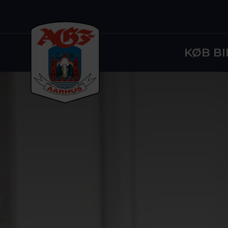
KØB BI
Logo