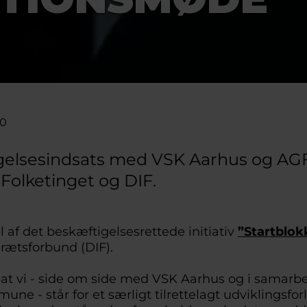
40
gelsesindsats med VSK Aarhus og AGF
 Folketinget og DIF.
 af det beskæftigelsesrettede initiativ
”Startblok
rætsforbund (DIF).
 at vi - side om side med VSK Aarhus og i samar
e - står for et særligt tilrettelagt udviklingsforl