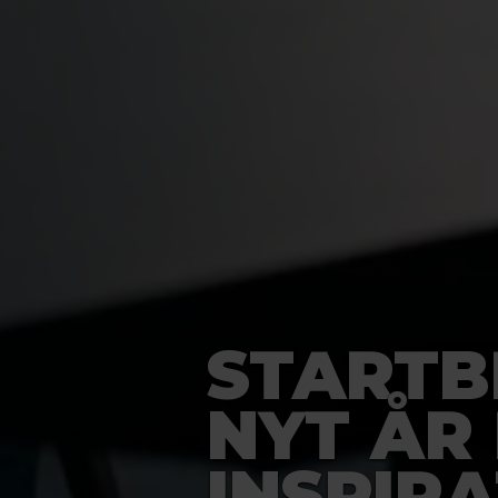
STARTB
NYT ÅR
INSPIR