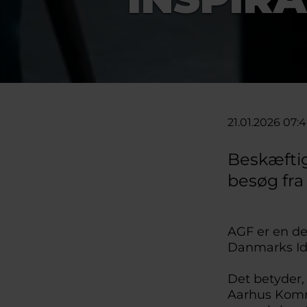
21.01.2026 07:
Beskæfti
besøg fra
AGF er en del
Danmarks Id
Det betyder,
Aarhus Kommun