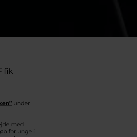
 fik
ken”
under
bejde med
øb for unge i