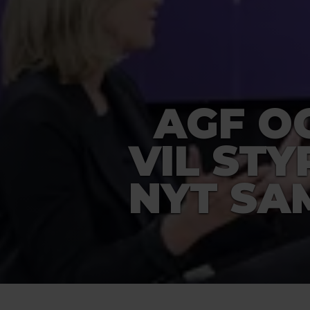
AGF OG
VIL ST
NYT SA