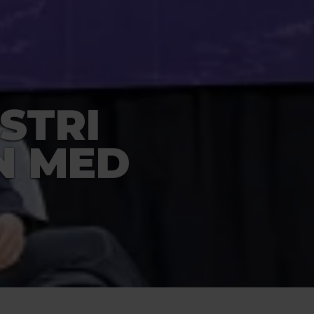
STRI
N MED