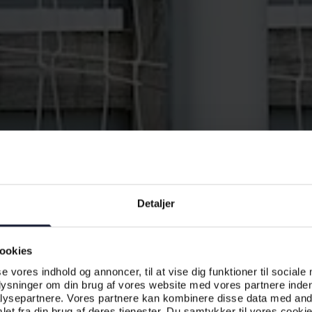
Detaljer
ookies
se vores indhold og annoncer, til at vise dig funktioner til sociale
plysninger om din brug af vores website med vores partnere inden
ysepartnere. Vores partnere kan kombinere disse data med andr
et fra din brug af deres tjenester. Du samtykker til vores cookie