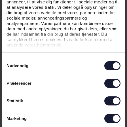
KAMPTRØJER PÅ AUKTION FOR EN
annoncer, til at vise dig funktioner til sociale medier og til
GOD SAG
at analysere vores trafik. Vi deler også oplysninger om
din brug af vores website med vores partnere inden for
sociale medier, annonceringspartnere og
analysepartnere. Vores partnere kan kombinere disse
data med andre oplysninger, du har givet dem, eller som
de har indsamlet fra din brug af deres tjenester. Du
samtykker til vores cookies, hvis du fortsætter med at
anvende vores hjemmeside.
Samtykkevalg
Nødvendig
07.05.2026
Præferencer
Statistik
NYHED
ORIGINAL LARS LUNDKVIST-TRØJE
Marketing
SAMLER YDERLIGERE 25.000