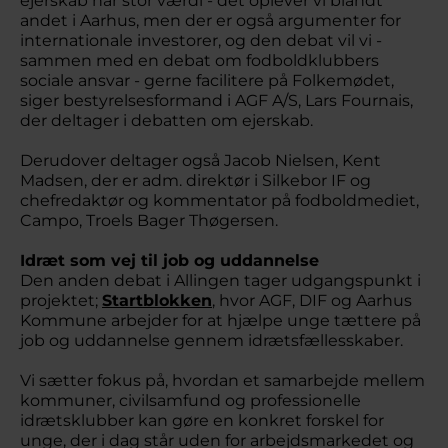
ejerskab har stor værdi - det oplever vi blandt
andet i Aarhus, men der er også argumenter for
internationale investorer, og den debat vil vi -
sammen med en debat om fodboldklubbers
sociale ansvar - gerne facilitere på Folkemødet,
siger bestyrelsesformand i AGF A/S, Lars Fournais,
der deltager i debatten om ejerskab.
Derudover deltager også Jacob Nielsen, Kent
Madsen, der er adm. direktør i Silkebor IF og
chefredaktør og kommentator på fodboldmediet,
Campo, Troels Bager Thøgersen.
Idræt som vej til job og uddannelse
Den anden debat i Allingen tager udgangspunkt i
projektet;
Startblokken
, hvor AGF, DIF og Aarhus
Kommune arbejder for at hjælpe unge tættere på
job og uddannelse gennem idrætsfællesskaber.
Vi sætter fokus på, hvordan et samarbejde mellem
kommuner, civilsamfund og professionelle
idrætsklubber kan gøre en konkret forskel for
unge, der i dag står uden for arbejdsmarkedet og