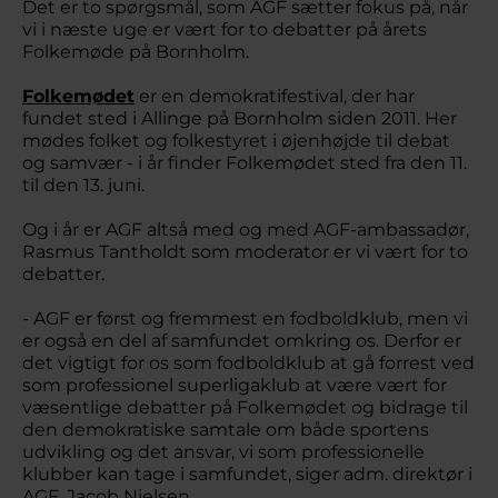
Det er to spørgsmål, som AGF sætter fokus på, når
vi i næste uge er vært for to debatter på årets
Folkemøde på Bornholm.
Folkemødet
er en demokratifestival, der har
fundet sted i Allinge på Bornholm siden 2011. Her
mødes folket og folkestyret i øjenhøjde til debat
og samvær - i år finder Folkemødet sted fra den 11.
til den 13. juni.
Og i år er AGF altså med og med AGF-ambassadør,
Rasmus Tantholdt som moderator er vi vært for to
debatter.
- AGF er først og fremmest en fodboldklub, men vi
er også en del af samfundet omkring os. Derfor er
det vigtigt for os som fodboldklub at gå forrest ved
som professionel superligaklub at være vært for
væsentlige debatter på Folkemødet og bidrage til
den demokratiske samtale om både sportens
udvikling og det ansvar, vi som professionelle
klubber kan tage i samfundet, siger adm. direktør i
AGF, Jacob Nielsen.