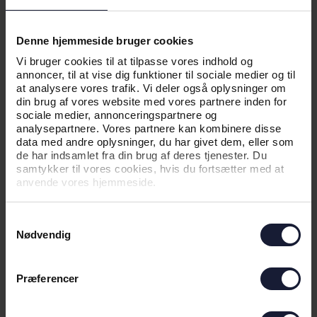
03.07.2026
Denne hjemmeside bruger cookies
Vi bruger cookies til at tilpasse vores indhold og
annoncer, til at vise dig funktioner til sociale medier og til
NYHED
at analysere vores trafik. Vi deler også oplysninger om
din brug af vores website med vores partnere inden for
VÆR MED NÅR VI LANCERER
sociale medier, annonceringspartnere og
UDEBANETRØJEN 26/27
analysepartnere. Vores partnere kan kombinere disse
data med andre oplysninger, du har givet dem, eller som
de har indsamlet fra din brug af deres tjenester. Du
samtykker til vores cookies, hvis du fortsætter med at
anvende vores hjemmeside.
Samtykkevalg
Nødvendig
Præferencer
01.07.2026