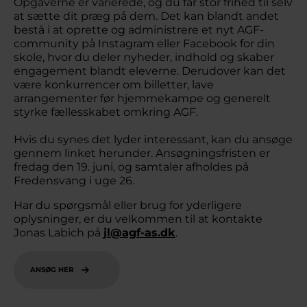
Opgaverne er varierede, og du får stor frihed til selv
at sætte dit præg på dem. Det kan blandt andet
bestå i at oprette og administrere et nyt AGF-
community på Instagram eller Facebook for din
skole, hvor du deler nyheder, indhold og skaber
engagement blandt eleverne. Derudover kan det
være konkurrencer om billetter, lave
arrangementer før hjemmekampe og generelt
styrke fællesskabet omkring AGF.
Hvis du synes det lyder interessant, kan du ansøge
gennem linket herunder. Ansøgningsfristen er
fredag den 19. juni, og samtaler afholdes på
Fredensvang i uge 26.
Har du spørgsmål eller brug for yderligere
oplysninger, er du velkommen til at kontakte
Jonas Labich på
jl@agf-as.dk
.
ANSØG HER