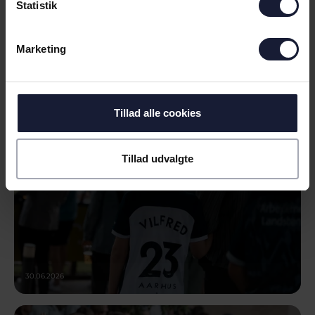
Statistik
NYHED
Marketing
INFORMATION OM TESTKAMP PÅ
SØNDAG
Tillad alle cookies
Tillad udvalgte
30.06.2026