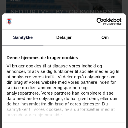
NYHED
NEDTUR I VEJLBY FOR KVINDERNE
Samtykke
Detaljer
Om
Denne hjemmeside bruger cookies
Vi bruger cookies til at tilpasse vores indhold og
annoncer, til at vise dig funktioner til sociale medier og til
at analysere vores trafik. Vi deler også oplysninger om
din brug af vores website med vores partnere inden for
sociale medier, annonceringspartnere og
analysepartnere. Vores partnere kan kombinere disse
02.08.2026
data med andre oplysninger, du har givet dem, eller som
de har indsamlet fra din brug af deres tjenester. Du
samtykker til vores cookies, hvis du fortsætter med at
anvende vores hjemmeside.
NYHED
AGF KVINDEFODBOLD BYDER