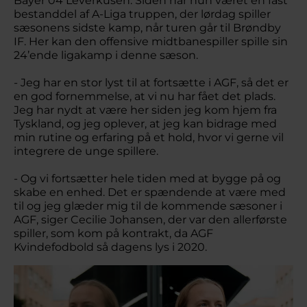
Bayer 04 Leverkusen. Siden har hun været en fast
bestanddel af A-Liga truppen, der lørdag spiller
sæsonens sidste kamp, når turen går til Brøndby
IF. Her kan den offensive midtbanespiller spille sin
24’ende ligakamp i denne sæson.
- Jeg har en stor lyst til at fortsætte i AGF, så det er
en god fornemmelse, at vi nu har fået det plads.
Jeg har nydt at være her siden jeg kom hjem fra
Tyskland, og jeg oplever, at jeg kan bidrage med
min rutine og erfaring på et hold, hvor vi gerne vil
integrere de unge spillere.
- Og vi fortsætter hele tiden med at bygge på og
skabe en enhed. Det er spændende at være med
til og jeg glæder mig til de kommende sæsoner i
AGF, siger Cecilie Johansen, der var den allerførste
spiller, som kom på kontrakt, da AGF
Kvindefodbold så dagens lys i 2020.