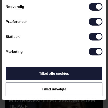
Samtykkevalg
VELKOMMEN TIL LÆRKE TINGLEFF
Nødvendig
Præferencer
Statistik
Marketing
02.08.2026
Tillad alle cookies
NYHED
Tillad udvalgte
AGF KVINDEFODBOLD:
MIDTBANESPILLER VENDER HJEM
TIL AGF