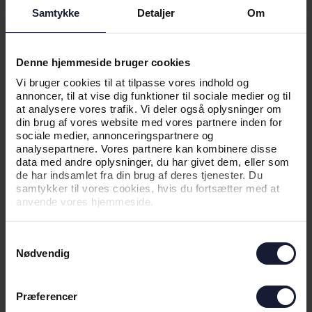
Og læs om den gang OK gav rabat på benzin,
Samtykke
Detaljer
Om
når AGF scorede mål >>>
Denne hjemmeside bruger cookies
Vi bruger cookies til at tilpasse vores indhold og
annoncer, til at vise dig funktioner til sociale medier og til
RELATEREDE NYHEDER
at analysere vores trafik. Vi deler også oplysninger om
din brug af vores website med vores partnere inden for
sociale medier, annonceringspartnere og
analysepartnere. Vores partnere kan kombinere disse
NYHED
data med andre oplysninger, du har givet dem, eller som
de har indsamlet fra din brug af deres tjenester. Du
LANDETS TREDJESTØRSTE BANK
samtykker til vores cookies, hvis du fortsætter med at
NY SØLVPARTNER I AGF
anvende vores hjemmeside.
Samtykkevalg
Nødvendig
Præferencer