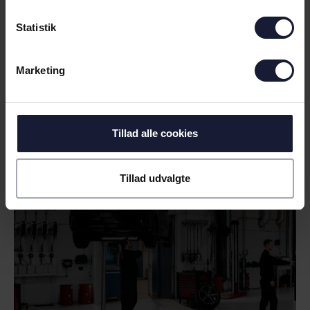
Statistik
Marketing
10.08.2026
NYHED
Tillad alle cookies
DIN BILPARTNER LYSTRUP NU
OGSÅ PARTNER I AGF
Tillad udvalgte