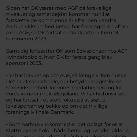
Siden har OK været med AGF på forskellige
niveauer og samarbejdet kommer nu til at
fortsætte de kommende år efter den kendte
Aarhus-virksomhed netop har forlænget sin aftale
med AGF, så OK fortsat er Guldpartner frem til
sommeren 2029.
Samtidig fortsætter OK som Sølvsponsor hos AGF
Kvindefodbold, hvor OK for første gang blev
sponsor i 2023.
- Vi har bakket op om AGF, så længe vi kan huske.
Det er et samarbejde, der betyder meget for os
som virksomhed, for vores medarbejdere og for
vores kunder i hele Østjylland. Vi har historisk set -
og har fortsat - et stort fokus på at støtte
lokalsporten og bakke op om det frivillige
foreningsliv i hele Danmark.
- Som Aarhus-virksomhed er det oplagt for os at
støtte byens hold - både herre- og kvindeholdene,
hvor herrerne jo i dette forår har understreget sin