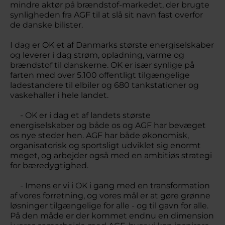
mindre aktør på brændstof-markedet, der brugte
synligheden fra AGF til at slå sit navn fast overfor
de danske bilister.
I dag er OK et af Danmarks største energiselskaber
og leverer i dag strøm, opladning, varme og
brændstof til danskerne. OK er især synlige på
farten med over 5.100 offentligt tilgængelige
ladestandere til elbiler og 680 tankstationer og
vaskehaller i hele landet.
- OK er i dag et af landets største
energiselskaber og både os og AGF har bevæget
os nye steder hen. AGF har både økonomisk,
organisatorisk og sportsligt udviklet sig enormt
meget, og arbejder også med en ambitiøs strategi
for bæredygtighed.
- Imens er vi i OK i gang med en transformation
af vores forretning, og vores mål er at gøre grønne
løsninger tilgængelige for alle - og til gavn for alle.
På den måde er der kommet endnu en dimension