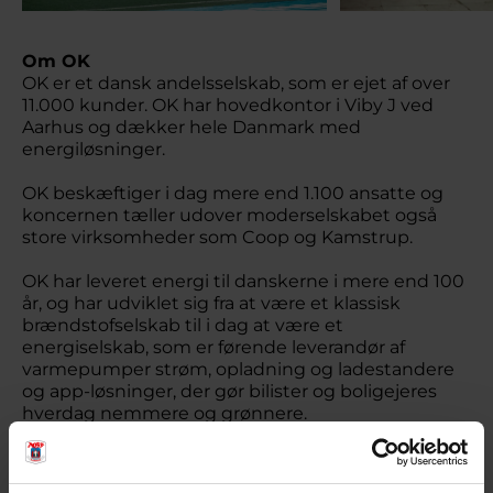
Om OK
OK er et dansk andelsselskab, som er ejet af over
11.000 kunder. OK har hovedkontor i Viby J ved
Aarhus og dækker hele Danmark med
energiløsninger.
OK beskæftiger i dag mere end 1.100 ansatte og
koncernen tæller udover moderselskabet også
store virksomheder som Coop og Kamstrup.
OK har leveret energi til danskerne i mere end 100
år, og har udviklet sig fra at være et klassisk
brændstofselskab til i dag at være et
energiselskab, som er førende leverandør af
varmepumper strøm, opladning og ladestandere
og app-løsninger, der gør bilister og boligejeres
hverdag nemmere og grønnere.
Besøg OK her >>>