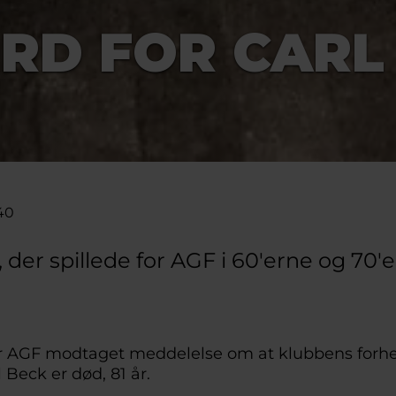
RD FOR CARL
40
 der spillede for AGF i 60'erne og 70'e
r AGF modtaget meddelelse om at klubbens for
 Beck er død, 81 år.