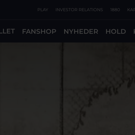
PLAY
INVESTOR RELATIONS
1880
KA
LLET
FANSHOP
NYHEDER
HOLD