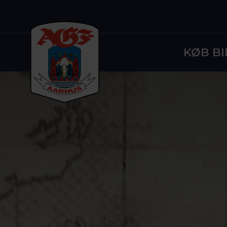
KØB BI
Logo