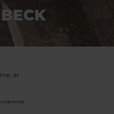
 BECK
rne, er
henværende