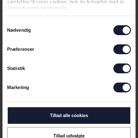
samtykker til vores cookies, hvis du fortsætter med at
anvende vores hjemmeside.
NYHED
Samtykkevalg
VELKOMMEN TIL COLIN RÖSLER
Nødvendig
Præferencer
Statistik
Marketing
Tillad alle cookies
02.08.2026
Tillad udvalgte
NYHED