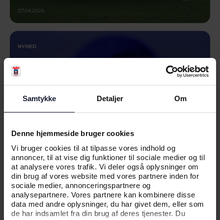
07.08.2026
NYHED
MULIGE EUROPÆISKE
MODSTANDERE PÅ PLADS
Samtykke
Detaljer
Om
Denne hjemmeside bruger cookies
Vi bruger cookies til at tilpasse vores indhold og
annoncer, til at vise dig funktioner til sociale medier og til
at analysere vores trafik. Vi deler også oplysninger om
din brug af vores website med vores partnere inden for
sociale medier, annonceringspartnere og
analysepartnere. Vores partnere kan kombinere disse
data med andre oplysninger, du har givet dem, eller som
03.08.2026
de har indsamlet fra din brug af deres tjenester. Du