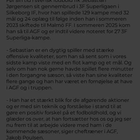
Før sin tid i svensk fodbold fik Sebastian
Jørgensen sit gennembrud i 3F Superligaen i
Silkeborg IF, hvor han spillede 129 kampe med 32
mål og 24 oplæg til følge inden han i sommeren
2023 skiftede til Malmö FF. I sommeren 2025 kom
han så til AGF og er indtil videre noteret for 27 3F
Superliga-kampe.
- Sebastian er en dygtig spiller med stærke
offensive kvaliteter, som han så sent som i vores
sidste kamp viste med en flot kamp og et mål. Og
selv om han nok gerne havde spillet flere minutter
i den forgangne sæson, så viste han sine kvaliteter
flere gange og han har været en fornøjelse at have
i AGF og i truppen.
- Han har et stærkt blik for de afgørende aktioner
og er med sin teknik og forståelse i stand til at
gøre en positiv forskel på et fodboldhold, og vi
glæder os over, at han fortsætter hos os og jeg ser
nu frem til at arbejde videre med ham i de
kommende sæsoner, siger cheftræner i AGF,
Jakob Poulsen.