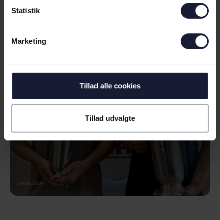
Statistik
NYHED
ÅRETS SPILLERE KÅRET PÅ U17 OG
Marketing
U19
Tillad alle cookies
Tillad udvalgte
29.06.2026