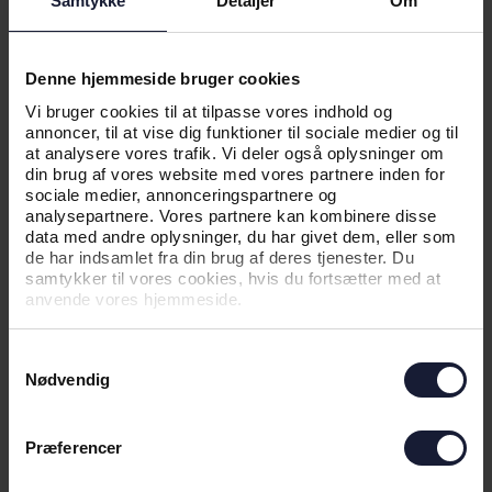
Samtykke
Detaljer
Om
10.07.2026
Denne hjemmeside bruger cookies
NYHED
Vi bruger cookies til at tilpasse vores indhold og
annoncer, til at vise dig funktioner til sociale medier og til
PRISER UDDELT HOS SALLING
at analysere vores trafik. Vi deler også oplysninger om
din brug af vores website med vores partnere inden for
sociale medier, annonceringspartnere og
analysepartnere. Vores partnere kan kombinere disse
data med andre oplysninger, du har givet dem, eller som
de har indsamlet fra din brug af deres tjenester. Du
samtykker til vores cookies, hvis du fortsætter med at
anvende vores hjemmeside.
Samtykkevalg
Nødvendig
Præferencer
01.07.2026