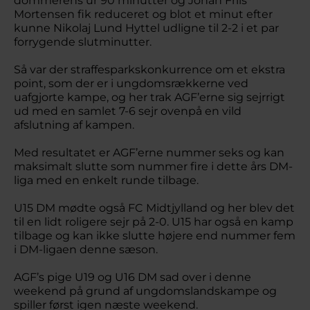
dommerens ur 90 minutter og Johan Friis
Mortensen fik reduceret og blot et minut efter
kunne Nikolaj Lund Hyttel udligne til 2-2 i et par
forrygende slutminutter.
Så var der straffesparkskonkurrence om et ekstra
point, som der er i ungdomsrækkerne ved
uafgjorte kampe, og her trak AGF’erne sig sejrrigt
ud med en samlet 7-6 sejr ovenpå en vild
afslutning af kampen.
Med resultatet er AGF’erne nummer seks og kan
maksimalt slutte som nummer fire i dette års DM-
liga med en enkelt runde tilbage.
U15 DM mødte også FC Midtjylland og her blev det
til en lidt roligere sejr på 2-0. U15 har også en kamp
tilbage og kan ikke slutte højere end nummer fem
i DM-ligaen denne sæson.
AGF’s pige U19 og U16 DM sad over i denne
weekend på grund af ungdomslandskampe og
spiller først igen næste weekend.