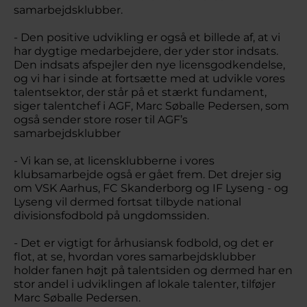
samarbejdsklubber.
- Den positive udvikling er også et billede af, at vi
har dygtige medarbejdere, der yder stor indsats.
Den indsats afspejler den nye licensgodkendelse,
og vi har i sinde at fortsætte med at udvikle vores
talentsektor, der står på et stærkt fundament,
siger talentchef i AGF, Marc Søballe Pedersen, som
også sender store roser til AGF’s
samarbejdsklubber
- Vi kan se, at licensklubberne i vores
klubsamarbejde også er gået frem. Det drejer sig
om VSK Aarhus, FC Skanderborg og IF Lyseng - og
Lyseng vil dermed fortsat tilbyde national
divisionsfodbold på ungdomssiden.
- Det er vigtigt for århusiansk fodbold, og det er
flot, at se, hvordan vores samarbejdsklubber
holder fanen højt på talentsiden og dermed har en
stor andel i udviklingen af lokale talenter, tilføjer
Marc Søballe Pedersen.