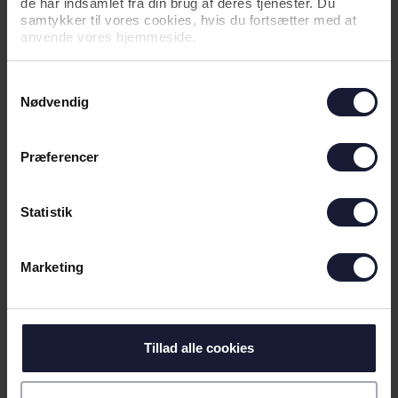
de har indsamlet fra din brug af deres tjenester. Du
samtykker til vores cookies, hvis du fortsætter med at
anvende vores hjemmeside.
04.08.2026
Samtykkevalg
Nødvendig
NYHED
YOUNG GUNS SUGER TIL SIG I
Præferencer
BELGIEN
Statistik
Marketing
Tillad alle cookies