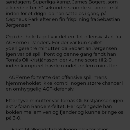
søndagens Superliga-kamp, James Bogere, som
allerede efter 70 sekunder scorede sit andet mål
inden for et døgn, da han satte os i gang på
Cepheus Park efter en fin frispilning fra Sebastian
Jørgensen.
Og i det hele taget var det en flot offensiv start fra
AGF’erne i Randers. For der var kun spillet
yderligere tre minutter, da Sebastian Jørgensen
igen var på spil i front og denne gang fandt han
Tomás Oli Kristjánsson, der kunne score til 2-0
inden kampuret havde rundet de fem minutter.
AGF’erne fortsatte det offensive spil, mens
hjemmeholdet ikke kom til nogen større chancer i
en omhyggelig AGF-defensiv.
Efter tyve minutter var Tomás Oli Kristjánsson igen
aktiv foran Randers-feltet. Her opfangede han
bolden mellem ven og fjender og kunne bringe os
på 3-0.
Først til allersidst i halvlegen blev for alvor