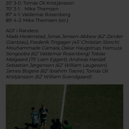
20’ 3-0: Tomás Oli Kristjánsson
70’ 3-1: Mike Themsen
87’ 4-1: Valdemar Rosenberg
89' 4-2: Mike Themsen (str.)
AGF i Randers:
Mads Hedenstad, Jonas Jensen-Abbew (62’ Zander
Grantzau), Frederik Tingager (45’ Christian Storch)
Mouhammade Camara, Oskar Haugstrup, Hamuza
Sengooba (62’ Valdemar Rosenberg) Tobias
Mølgaard (75’ Liam Eggert), Andreas Harsløf,
Sebastian Jørgensen (62’ William Laugesen),
James Bogere (62’ Ibrahim Traore), Tomás Oli
Kristjánsson (62’ William Svendgaard)