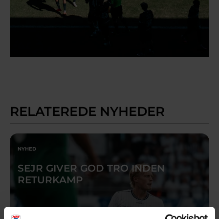
RELATEREDE NYHEDER
NYHED
SEJR GIVER GOD TRO INDEN
RETURKAMP