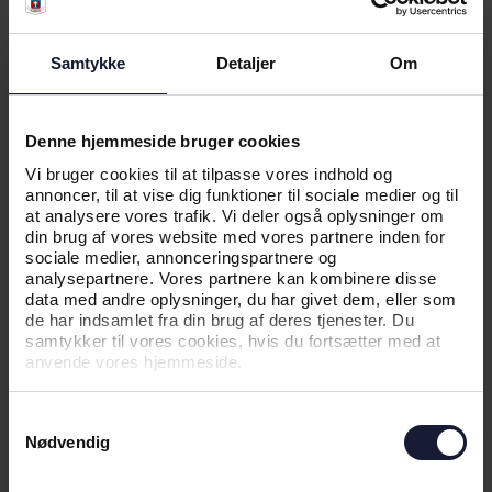
Samtykke
Detaljer
Om
Denne hjemmeside bruger cookies
Vi bruger cookies til at tilpasse vores indhold og
annoncer, til at vise dig funktioner til sociale medier og til
05.08.2026
at analysere vores trafik. Vi deler også oplysninger om
din brug af vores website med vores partnere inden for
sociale medier, annonceringspartnere og
analysepartnere. Vores partnere kan kombinere disse
NYHED
data med andre oplysninger, du har givet dem, eller som
de har indsamlet fra din brug af deres tjenester. Du
SEJR I FØRSTE OMGANG I CL-
samtykker til vores cookies, hvis du fortsætter med at
KVALIFIKATIONEN
anvende vores hjemmeside.
Samtykkevalg
Nødvendig