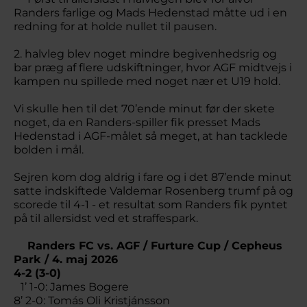
Randers farlige og Mads Hedenstad måtte ud i en
redning for at holde nullet til pausen.
2. halvleg blev noget mindre begivenhedsrig og
bar præg af flere udskiftninger, hvor AGF midtvejs i
kampen nu spillede med noget nær et U19 hold.
Vi skulle hen til det 70’ende minut før der skete
noget, da en Randers-spiller fik presset Mads
Hedenstad i AGF-målet så meget, at han tacklede
bolden i mål.
Sejren kom dog aldrig i fare og i det 87’ende minut
satte indskiftede Valdemar Rosenberg trumf på og
scorede til 4-1 - et resultat som Randers fik pyntet
på til allersidst ved et straffespark.
Randers FC vs. AGF / Furture Cup / Cepheus
Park / 4. maj 2026
4-2 (3-0)
1’ 1-0: James Bogere
8’ 2-0: Tomás Oli Kristjánsson