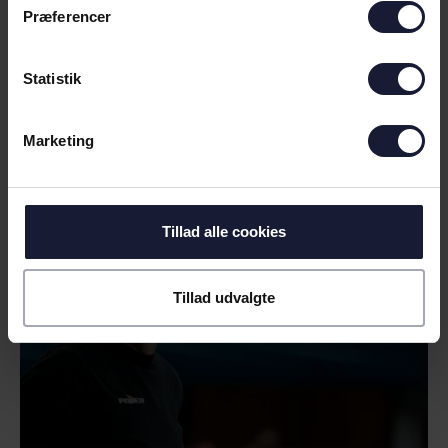
Præferencer
Statistik
05.08.2026
Marketing
NYHED
Tillad alle cookies
NY EUROPÆISK UDFORDRING
VENTER: - VI HAR FORBEREDT OS
GODT
Tillad udvalgte