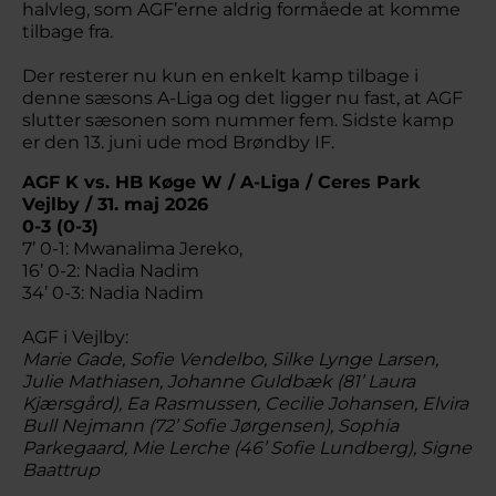
halvleg, som AGF’erne aldrig formåede at komme
tilbage fra.
Der resterer nu kun en enkelt kamp tilbage i
denne sæsons A-Liga og det ligger nu fast, at AGF
slutter sæsonen som nummer fem. Sidste kamp
er den 13. juni ude mod Brøndby IF.
AGF K vs. HB Køge W / A-Liga / Ceres Park
Vejlby / 31. maj 2026
0-3 (0-3)
7’ 0-1: Mwanalima Jereko,
16’ 0-2: Nadia Nadim
34’ 0-3: Nadia Nadim
AGF i Vejlby:
Marie Gade, Sofie Vendelbo, Silke Lynge Larsen,
Julie Mathiasen, Johanne Guldbæk (81’ Laura
Kjærsgård), Ea Rasmussen, Cecilie Johansen, Elvira
Bull Nejmann (72’ Sofie Jørgensen), Sophia
Parkegaard, Mie Lerche (46’ Sofie Lundberg), Signe
Baattrup