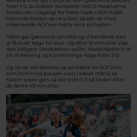
Allerede efter syv minutter kom gæsterne således
foran 1-0, da bolden dumpede ned til Mwanalima
Jereko, der utageligt for Marie Gade i AGF-målet
hamrede bolden op i krydset, så selv de mest
inkarnerede AGF’ere måtte lette på hatten.
Målet gav gæsterne selvtillid og vi formåede ikke
at få truet Køge for alvor. Og efter 16 minutter slap
den tidligere Skovbakken-spiller, Nadia Nadim fri af
sin markering og kunne bringe Køge foran 2-0.
Og så var det allerede op ad bakke for AGF’erne,
som frem mod pausen oven i købet måtte se
Nadim score igen, så der stod 0-3 på tavlen efter
de første 45 minutter.