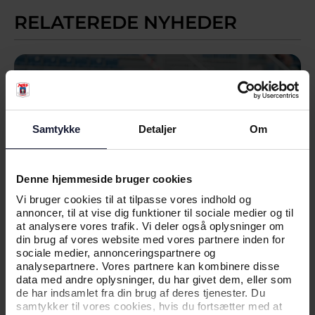
RELATEREDE NYHEDER
NYHED
NEDTUR I VEJLBY FOR KVINDERNE
Samtykke
Detaljer
Om
Denne hjemmeside bruger cookies
Vi bruger cookies til at tilpasse vores indhold og
annoncer, til at vise dig funktioner til sociale medier og til
at analysere vores trafik. Vi deler også oplysninger om
din brug af vores website med vores partnere inden for
sociale medier, annonceringspartnere og
analysepartnere. Vores partnere kan kombinere disse
data med andre oplysninger, du har givet dem, eller som
de har indsamlet fra din brug af deres tjenester. Du
samtykker til vores cookies, hvis du fortsætter med at
02.08.2026