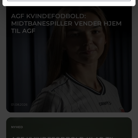
NYHED
AGF KVINDEFODBOLD:
MIDTBANESPILLER VENDER HJEM
TIL AGF
01.08.2026
NYHED