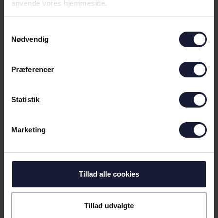
anvende vores hjemmeside.
Samtykkevalg
NYHED
Nødvendig
AGF KVINDEFODBOLD BYDER
VELKOMMEN TIL LÆRKE TINGLEFF
Præferencer
Statistik
Marketing
Tillad alle cookies
02.08.2026
Tillad udvalgte