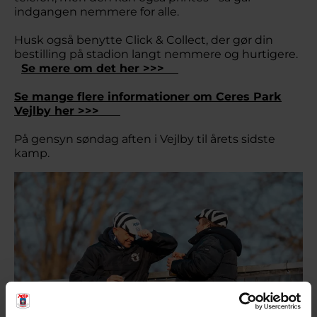
indgangen nemmere for alle.
Husk også benytte Click & Collect, der gør din
bestilling på stadion langt nemmere og hurtigere.
Se mere om det her >>>
Se mange flere informationer om Ceres Park
Vejlby her >>>
På gensyn søndag aften i Vejlby til årets sidste
kamp.