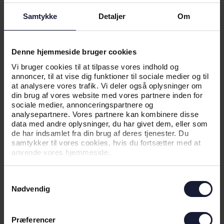
Samtykke
Detaljer
Om
Denne hjemmeside bruger cookies
Vi bruger cookies til at tilpasse vores indhold og
annoncer, til at vise dig funktioner til sociale medier og til
RELATEREDE NYHEDER
at analysere vores trafik. Vi deler også oplysninger om
din brug af vores website med vores partnere inden for
sociale medier, annonceringspartnere og
analysepartnere. Vores partnere kan kombinere disse
data med andre oplysninger, du har givet dem, eller som
NYHED
de har indsamlet fra din brug af deres tjenester. Du
samtykker til vores cookies, hvis du fortsætter med at
SEJR GIVER GOD TRO INDEN
anvende vores hjemmeside.
RETURKAMP
Samtykkevalg
Nødvendig
Præferencer