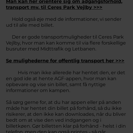
Man kan her orientere sig om adgangsforhold,
transport mv. til Ceres Park Vejlby >>>
Hold også øje med de informationer, vi sender
ud til alle med billet.
Der er gode transportmuligheder til Ceres Park
Vejlby, hvor man kan komme til via flere forskellige
busruter med Midttrafik og Letbanen.
Se mulighederne for offentlig transport her >>>
Hvis man ikke allerede har hentet den, er det
en god ide at hente AGF-appen, hvor man kan
opbevare og vise sin billet, samt få nyttige
informationer om kampen.
Så sørg gerne for, at du har appen eller på anden
måde har hentet din billet på forhånd, så du ikke
risikerer, at den ikke kan downloades, når du bliver
bedt om at vise den ved indgangen og i
billetkøen. Gør billetten klar på forhånd - helst i din
telefon, men den kan også printes - så går