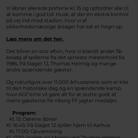
Vi åbner allerede portene kl. 15 og opfordrer alle til
at komme i god tid. Husk, at der en ekstra kontrol
på vej ind mod stadion, hvor vi af
sikkerhedsmæssige årsager har sat et hegn op.
Læs mere om det her.
Det bliver en stor aften, hvor vi blandt andet får
besøg af spillerne fra det seneste mesterhold fra
1986, På Slaget 12, Thomas Helmig og mange
andre spændende gæster.
Og naturligvis over 11.000 århusianere, som er klar
til den historiske dag og en spændende kamp,
hvor AGF’erne vil gøre alt for at slutte godt af,
mens gæsterne fra Viborg FF jagter medaljer.
Program:
Kl. 15: Dørene åbner
Kl. 16.45: På Slaget 12 spiller hjem til Aarhus
Kl. 17:00: Opvarmning
Kl. 17.50: Indløb og Malaga ved Thomas Helmig