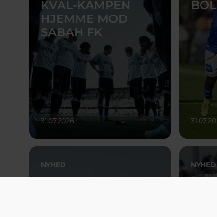
KVAL-KAMPEN
BOL
HJEMME MOD
SABAH FK
31.07.2026
31.07.2
NYHED
NYHED
TO STORE
GIF
HJEMMEKAMPE
TIL 
VENTER I 3F