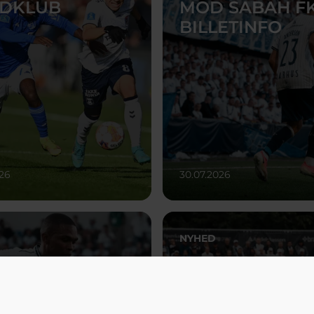
DKLUB
MOD SABAH FK
BILLETINFO
026
30.07.2026
NYHED
T LINKS AGF'ER
POINTDELING I
2031
SÆSONPREMI