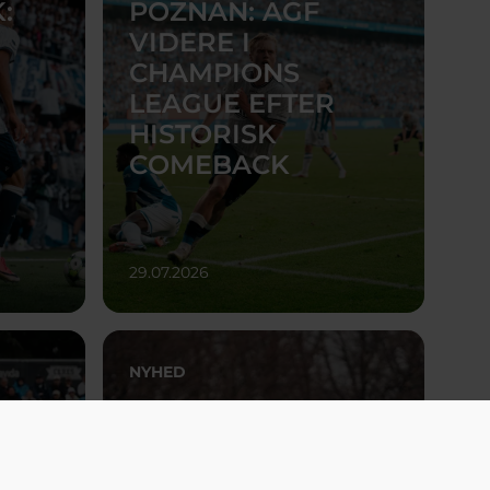
:
POZNAN: AGF
VIDERE I
CHAMPIONS
LEAGUE EFTER
HISTORISK
COMEBACK
29.07.2026
NYHED
NYTTIG
EREN
INFORMATION
INDEN