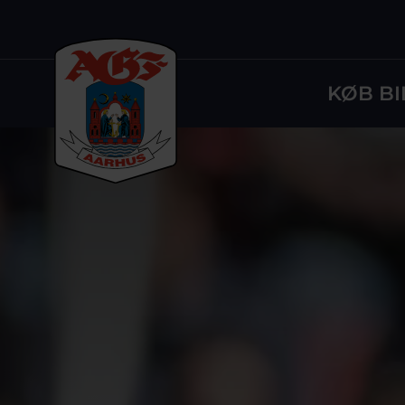
KØB BI
Logo