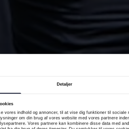
Detaljer
ookies
se vores indhold og annoncer, til at vise dig funktioner til sociale
plysninger om din brug af vores website med vores partnere inden
ysepartnere. Vores partnere kan kombinere disse data med andr
et fra din brug af deres tjenester. Du samtykker til vores cookie