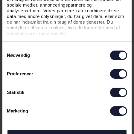
sociale medier, annonceringspartnere og
analysepartnere. Vores partnere kan kombinere disse
data med andre oplysninger, du har givet dem, eller som
de har indsamlet fra din brug af deres tjenester. Du
samtykker til vores cookies, hvis du fortsætter med at
anvende vores hjemmeside.
Samtykkevalg
Nødvendig
17.02.2026
Præferencer
NYHED
AGF HENTER
Statistik
UNGDOMSLANDSHOLDS-SPILLER
Marketing