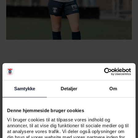
RELATEREDE NYHEDER
Samtykke
Detaljer
Om
NYHED
AGF Q KEEPERS:
Denne hjemmeside bruger cookies
MÅLMANDSTRÆNING FOR UNGE
Vi bruger cookies til at tilpasse vores indhold og
PIGESPILLERE
annoncer, til at vise dig funktioner til sociale medier og til
at analysere vores trafik. Vi deler også oplysninger om
din brug af vores website med vores partnere inden for