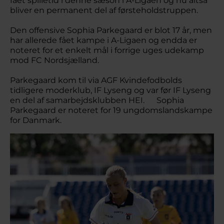
fået spilletid i denne sæson i A-Ligaen og nu altså
bliver en permanent del af førsteholdstruppen.
Den offensive Sophia Parkegaard er blot 17 år, men
har allerede fået kampe i A-Ligaen og endda er
noteret for et enkelt mål i forrige uges udekamp
mod FC Nordsjælland.
Parkegaard kom til via AGF Kvindefodbolds
tidligere moderklub, IF Lyseng og var før IF Lyseng
en del af samarbejdsklubben HEI. Sophia
Parkegaard er noteret for 19 ungdomslandskampe
for Danmark.