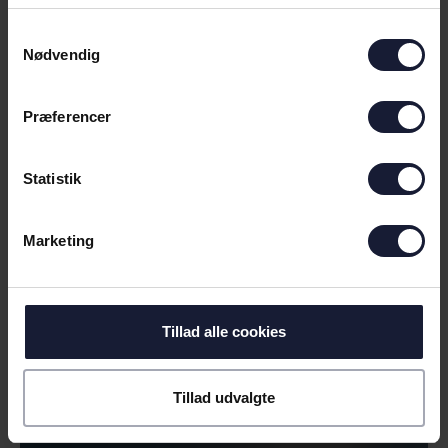
- VI BLEV MATCHET RIGTIG GODT I
DAG
Samtykkevalg
Nødvendig
Præferencer
Statistik
Marketing
11.07.2026
Tillad alle cookies
NYHED
FAN-INFORMATION INDEN KAMP I
Tillad udvalgte
BRØNDBY