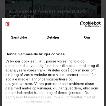
NYHED
KLASSIKER ÅBNER SUPERLIGA-
SÆSONEN
Samtykke
Detaljer
Om
Denne hjemmeside bruger cookies
Vi bruger cookies til at tilpasse vores indhold og
annoncer, til at vise dig funktioner til sociale medier og til
at analysere vores trafik. Vi deler også oplysninger om
din brug af vores website med vores partnere inden for
sociale medier, annonceringspartnere og
23.07.2026
analysepartnere. Vores partnere kan kombinere disse
data med andre oplysninger, du har givet dem, eller som
de har indsamlet fra din brug af deres tjenester. Du
samtykker til vores cookies, hvis du fortsætter med at
NYHED
anvende vores hjemmeside.