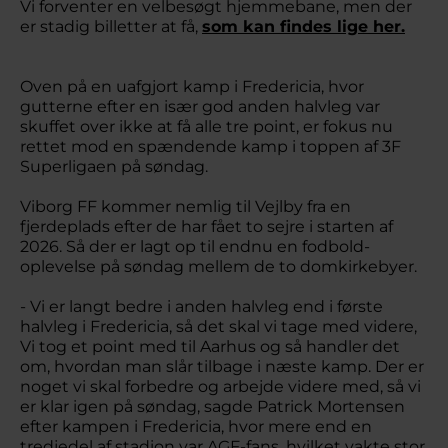
Vi forventer en velbesøgt hjemmebane, men der
er stadig billetter at få,
som kan findes lige her.
Oven på en uafgjort kamp i Fredericia, hvor
gutterne efter en især god anden halvleg var
skuffet over ikke at få alle tre point, er fokus nu
rettet mod en spændende kamp i toppen af 3F
Superligaen på søndag.
Viborg FF kommer nemlig til Vejlby fra en
fjerdeplads efter de har fået to sejre i starten af
2026. Så der er lagt op til endnu en fodbold-
oplevelse på søndag mellem de to domkirkebyer.
- Vi er langt bedre i anden halvleg end i første
halvleg i Fredericia, så det skal vi tage med videre,
Vi tog et point med til Aarhus og så handler det
om, hvordan man slår tilbage i næste kamp. Der er
noget vi skal forbedre og arbejde videre med, så vi
er klar igen på søndag, sagde Patrick Mortensen
efter kampen i Fredericia, hvor mere end en
tredjedel af stadion var AGF-fans, hvilket vakte stor