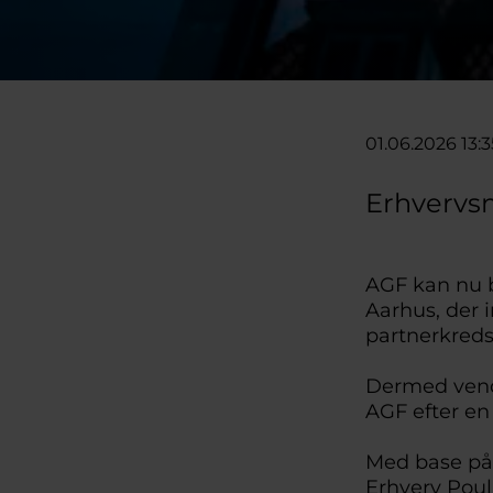
01.06.2026 13:3
Erhvervsm
AGF kan nu b
Aarhus, der 
partnerkre
Dermed vende
AGF efter en
Med base på 
Erhverv Poul