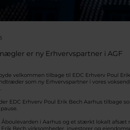
5
ægler er ny Erhvervspartner i AGF
yde velkommen tilbage til EDC Erhverv Poul Eri
indtræder som ny Erhvervspartner i vores voksen
ds.
r EDC Erhverv Poul Erik Bech Aarhus tilbage so
 pause.
Åboulevarden i Aarhus og et stærkt lokalt afsæt
 Erik Bech virksomheder, investorer og ejendoms