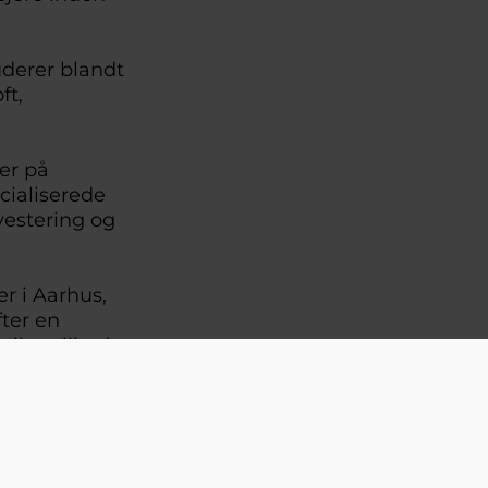
uderer blandt
ft,
er på
cialiserede
vestering og
er i Aarhus,
ter en
il at tilbyde
ner.
ech Aarhus