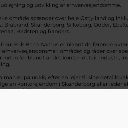
g, udlejning og udvikling af erhvervsejendomme.
ske område spænder over hele Østjylland og inkl
, Brabrand, Skanderborg, Silkeborg, Odder, Ebelto
Grenaa, Hadsten og Randers.
Poul Erik Bech Aarhus er blandt de førende aktør
 erhvervsejendomme i området og råder over spe
inden for blandt andet kontor, detail, industri, in
kling.
man er på udkig efter en lejer til sine detaillokal
lge en kontorejendom i Skanderborg eller leder ef
jendom i Tilst, står erfarne erhvervsmæglere klar t
 ejendomsrådgivning hos vores nye Erhvervspart
til samarbejdet og byder EDC Erhverv Poul Erik B
om ny Erhvervspartner i AGF.