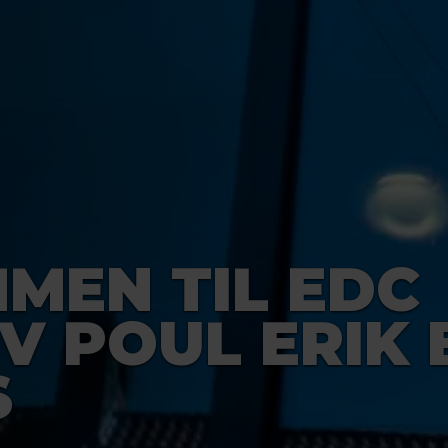
MEN TIL EDC
V POUL ERIK 
S