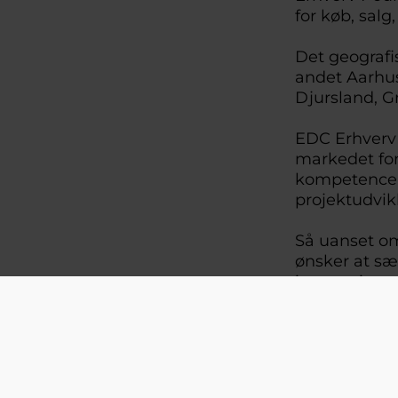
for køb, sal
Det geografi
andet Aarhus
Djursland, 
EDC Erhverv 
markedet for
kompetencer 
projektudvi
Så uanset om 
ønsker at sæ
investeringse
skræddersyet
Vi ser frem 
velkommen s