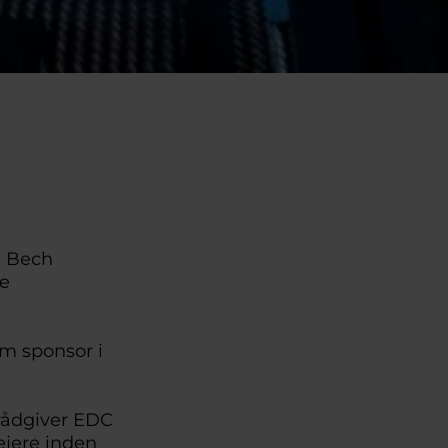
k Bech
de
m sponsor i
 rådgiver EDC
ejere inden